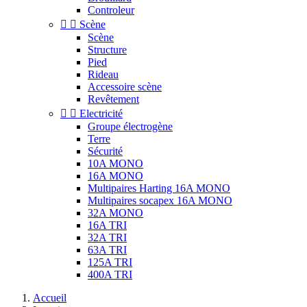
Controleur


Scène
Scène
Structure
Pied
Rideau
Accessoire scène
Revêtement


Electricité
Groupe électrogène
Terre
Sécurité
10A MONO
16A MONO
Multipaires Harting 16A MONO
Multipaires socapex 16A MONO
32A MONO
16A TRI
32A TRI
63A TRI
125A TRI
400A TRI
Accueil