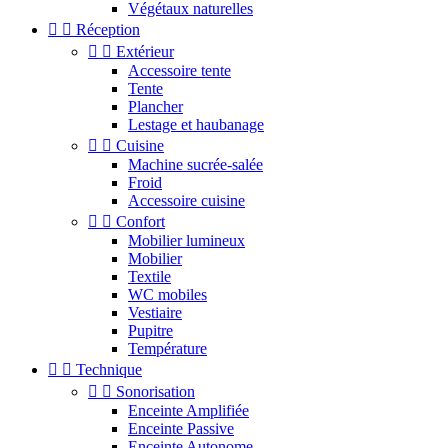
Végétaux naturelles


Réception


Extérieur
Accessoire tente
Tente
Plancher
Lestage et haubanage


Cuisine
Machine sucrée-salée
Froid
Accessoire cuisine


Confort
Mobilier lumineux
Mobilier
Textile
WC mobiles
Vestiaire
Pupitre
Température


Technique


Sonorisation
Enceinte Amplifiée
Enceinte Passive
Enceinte Autonome