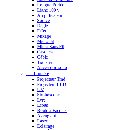
Longue Portée
Ligne 100 v
Amplificateur
Source
Régie
Effet
Mixage
Micro Fil
Micro Sans Fil
Casques
Câble
Transfert
Accessoire sono


Lumière
Projecteur Trad
Projecteur LED
UV
Stroboscope
Lyre
Effets
Boule à Facettes
Aveuglant
Laser
Eclairage