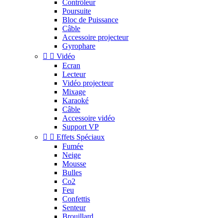
Contrôleur
Poursuite
Bloc de Puissance
Câble
Accessoire projecteur
Gyrophare


Vidéo
Ecran
Lecteur
Vidéo projecteur
Mixage
Karaoké
Câble
Accessoire vidéo
Support VP


Effets Spéciaux
Fumée
Neige
Mousse
Bulles
Co2
Feu
Confettis
Senteur
Brouillard