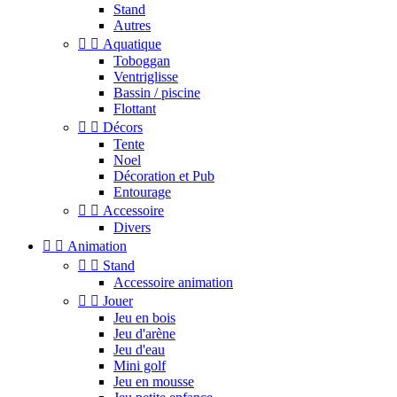
Stand
Autres


Aquatique
Toboggan
Ventriglisse
Bassin / piscine
Flottant


Décors
Tente
Noel
Décoration et Pub
Entourage


Accessoire
Divers


Animation


Stand
Accessoire animation


Jouer
Jeu en bois
Jeu d'arène
Jeu d'eau
Mini golf
Jeu en mousse