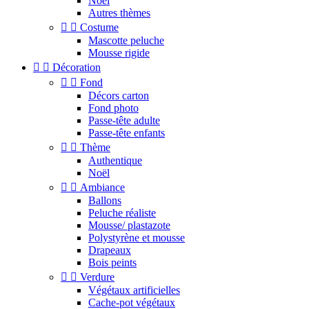
Noel
Autres thèmes


Costume
Mascotte peluche
Mousse rigide


Décoration


Fond
Décors carton
Fond photo
Passe-tête adulte
Passe-tête enfants


Thème
Authentique
Noël


Ambiance
Ballons
Peluche réaliste
Mousse/ plastazote
Polystyrène et mousse
Drapeaux
Bois peints


Verdure
Végétaux artificielles
Cache-pot végétaux