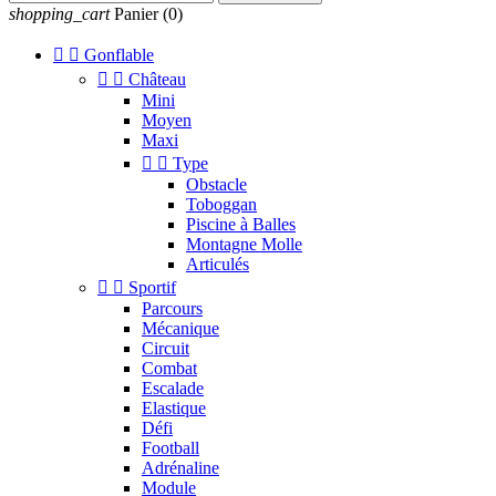
shopping_cart
Panier
(0)


Gonflable


Château
Mini
Moyen
Maxi


Type
Obstacle
Toboggan
Piscine à Balles
Montagne Molle
Articulés


Sportif
Parcours
Mécanique
Circuit
Combat
Escalade
Elastique
Défi
Football
Adrénaline
Module