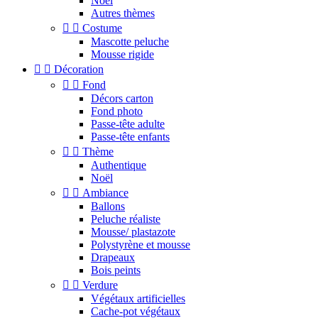
Noel
Autres thèmes


Costume
Mascotte peluche
Mousse rigide


Décoration


Fond
Décors carton
Fond photo
Passe-tête adulte
Passe-tête enfants


Thème
Authentique
Noël


Ambiance
Ballons
Peluche réaliste
Mousse/ plastazote
Polystyrène et mousse
Drapeaux
Bois peints


Verdure
Végétaux artificielles
Cache-pot végétaux