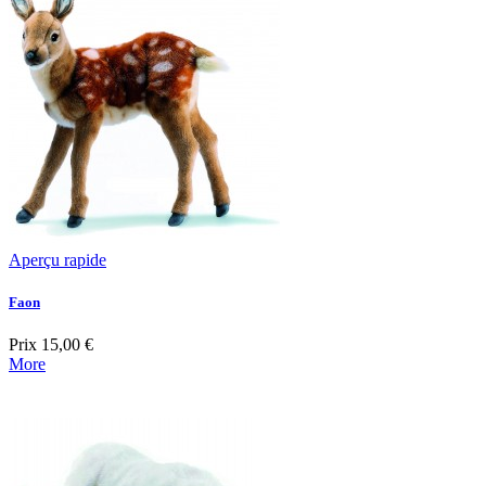
Aperçu rapide
Faon
Prix
15,00 €
More