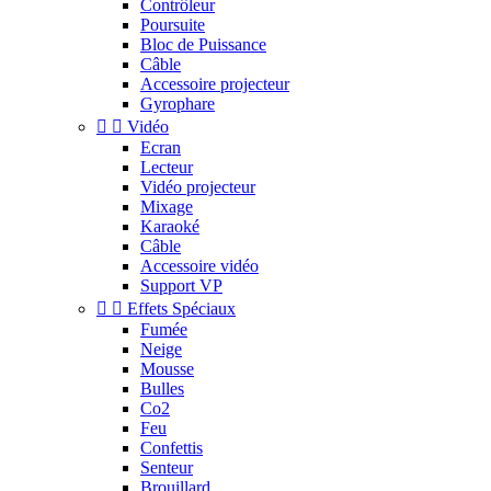
Contrôleur
Poursuite
Bloc de Puissance
Câble
Accessoire projecteur
Gyrophare


Vidéo
Ecran
Lecteur
Vidéo projecteur
Mixage
Karaoké
Câble
Accessoire vidéo
Support VP


Effets Spéciaux
Fumée
Neige
Mousse
Bulles
Co2
Feu
Confettis
Senteur
Brouillard