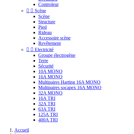
Controleur


Scène
Scène
Structure
Pied
Rideau
Accessoire scène
Revêtement


Electricité
Groupe électrogène
Terre
Sécurité
10A MONO
16A MONO
Multipaires Harting 16A MONO
Multipaires socapex 16A MONO
32A MONO
16A TRI
32A TRI
63A TRI
125A TRI
400A TRI
Accueil