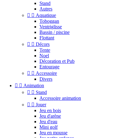
Stand
Autres


Aquatique
Toboggan
Ventriglisse
Bassin / piscine
Flottant


Décors
Tente
Noel
Décoration et Pub
Entourage


Accessoire
Divers


Animation


Stand
Accessoire animation


Jouer
Jeu en bois
Jeu d'arène
Jeu d'eau
Mini golf
Jeu en mousse