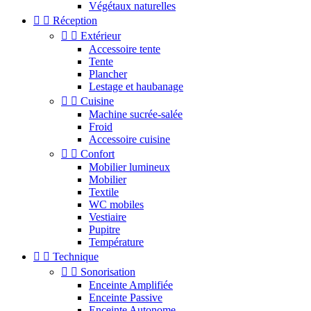
Végétaux naturelles


Réception


Extérieur
Accessoire tente
Tente
Plancher
Lestage et haubanage


Cuisine
Machine sucrée-salée
Froid
Accessoire cuisine


Confort
Mobilier lumineux
Mobilier
Textile
WC mobiles
Vestiaire
Pupitre
Température


Technique


Sonorisation
Enceinte Amplifiée
Enceinte Passive
Enceinte Autonome