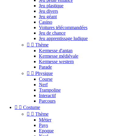
Jeu petite enfance
Jeu plastique
Jeu divers
Jeu géant
Casino
Voitures télécommandées
Jeu de chance
Jeu apprentissage ludique


Thème
Kermesse d'antan
Kermesse médiévale
Kermesse western
Parade


Physique
Course
Nerf
Trampoline
Interactif
Parcours


Costume


Thème
Métier
Pays
Epoque