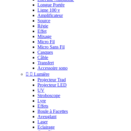
Longue Portée
Ligne 100 v
Amplificateur
Source
Régie
Effet
Mixage
Micro Fil
Micro Sans Fil
Casques
Câble
Transfert
Accessoire sono


Lumière
Projecteur Trad
Projecteur LED
UV
Stroboscope
Lyre
Effets
Boule à Facettes
Aveuglant
Laser
Eclairage