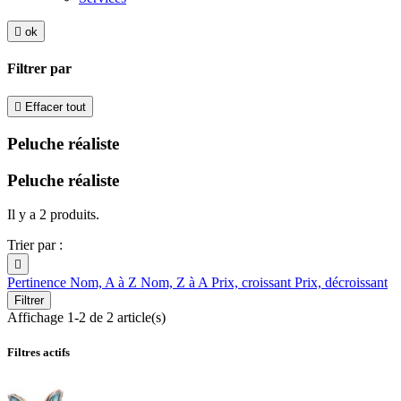

ok
Filtrer par

Effacer tout
Peluche réaliste
Peluche réaliste
Il y a 2 produits.
Trier par :

Pertinence
Nom, A à Z
Nom, Z à A
Prix, croissant
Prix, décroissant
Filtrer
Affichage 1-2 de 2 article(s)
Filtres actifs