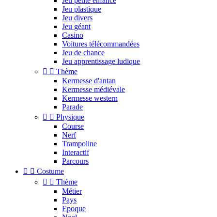
Jeu petite enfance
Jeu plastique
Jeu divers
Jeu géant
Casino
Voitures télécommandées
Jeu de chance
Jeu apprentissage ludique


Thème
Kermesse d'antan
Kermesse médiévale
Kermesse western
Parade


Physique
Course
Nerf
Trampoline
Interactif
Parcours


Costume


Thème
Métier
Pays
Epoque