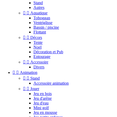
Stand
Autres


Aquatique
Toboggan
Ventriglisse
Bassin / piscine
Flottant


Décors
Tente
Noel
Décoration et Pub
Entourage


Accessoire
Divers


Animation


Stand
Accessoire animation


Jouer
Jeu en bois
Jeu d'arène
Jeu d'eau
Mini golf
Jeu en mousse