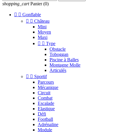
shopping_cart
Panier
(0)


Gonflable


Château
Mini
Moyen
Maxi


Type
Obstacle
Toboggan
Piscine à Balles
Montagne Molle
Articulés


Sportif
Parcours
Mécanique
Circuit
Combat
Escalade
Elastique
Défi
Football
Adrénaline
Module