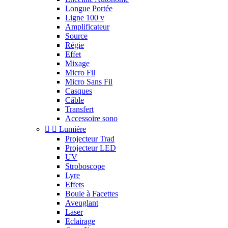
Longue Portée
Ligne 100 v
Amplificateur
Source
Régie
Effet
Mixage
Micro Fil
Micro Sans Fil
Casques
Câble
Transfert
Accessoire sono


Lumière
Projecteur Trad
Projecteur LED
UV
Stroboscope
Lyre
Effets
Boule à Facettes
Aveuglant
Laser
Eclairage