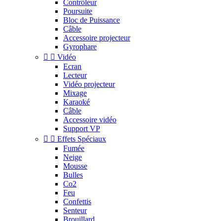
Contrôleur
Poursuite
Bloc de Puissance
Câble
Accessoire projecteur
Gyrophare


Vidéo
Ecran
Lecteur
Vidéo projecteur
Mixage
Karaoké
Câble
Accessoire vidéo
Support VP


Effets Spéciaux
Fumée
Neige
Mousse
Bulles
Co2
Feu
Confettis
Senteur
Brouillard