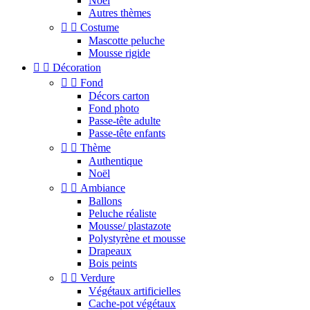
Noel
Autres thèmes


Costume
Mascotte peluche
Mousse rigide


Décoration


Fond
Décors carton
Fond photo
Passe-tête adulte
Passe-tête enfants


Thème
Authentique
Noël


Ambiance
Ballons
Peluche réaliste
Mousse/ plastazote
Polystyrène et mousse
Drapeaux
Bois peints


Verdure
Végétaux artificielles
Cache-pot végétaux