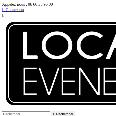
Appelez-nous :
06 66 35 90 00

Connexion


Rechercher