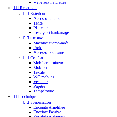
Végétaux naturelles


Réception


Extérieur
Accessoire tente
Tente
Plancher
Lestage et haubanage


Cuisine
Machine sucrée-salée
Froid
Accessoire cuisine


Confort
Mobilier lumineux
Mobilier
Textile
WC mobiles
Vestiaire
Pupitre
Température


Technique


Sonorisation
Enceinte Amplifiée
Enceinte Passive
Enceinte Autonome