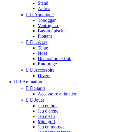
Stand
Autres


Aquatique
Toboggan
Ventriglisse
Bassin / piscine
Flottant


Décors
Tente
Noel
Décoration et Pub
Entourage


Accessoire
Divers


Animation


Stand
Accessoire animation


Jouer
Jeu en bois
Jeu d'arène
Jeu d'eau
Mini golf
Jeu en mousse