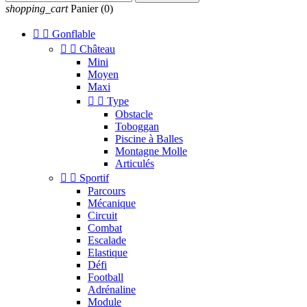
shopping_cart
Panier
(0)


Gonflable


Château
Mini
Moyen
Maxi


Type
Obstacle
Toboggan
Piscine à Balles
Montagne Molle
Articulés


Sportif
Parcours
Mécanique
Circuit
Combat
Escalade
Elastique
Défi
Football
Adrénaline
Module