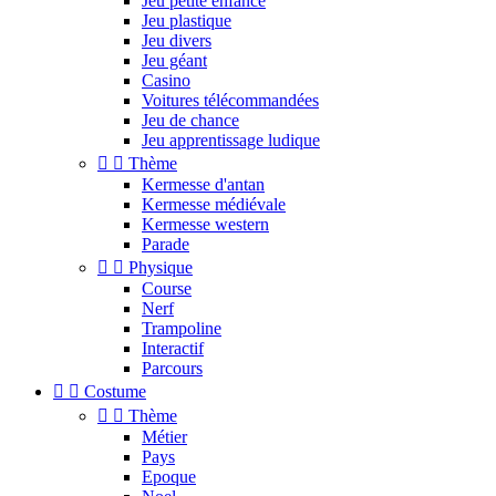
Jeu petite enfance
Jeu plastique
Jeu divers
Jeu géant
Casino
Voitures télécommandées
Jeu de chance
Jeu apprentissage ludique


Thème
Kermesse d'antan
Kermesse médiévale
Kermesse western
Parade


Physique
Course
Nerf
Trampoline
Interactif
Parcours


Costume


Thème
Métier
Pays
Epoque