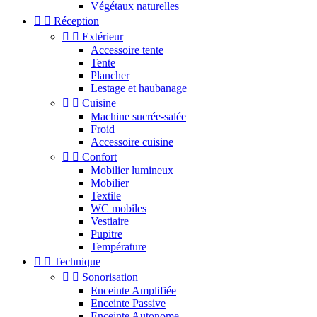
Végétaux naturelles


Réception


Extérieur
Accessoire tente
Tente
Plancher
Lestage et haubanage


Cuisine
Machine sucrée-salée
Froid
Accessoire cuisine


Confort
Mobilier lumineux
Mobilier
Textile
WC mobiles
Vestiaire
Pupitre
Température


Technique


Sonorisation
Enceinte Amplifiée
Enceinte Passive
Enceinte Autonome