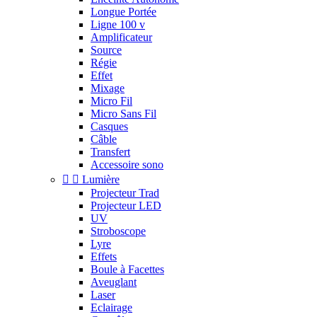
Longue Portée
Ligne 100 v
Amplificateur
Source
Régie
Effet
Mixage
Micro Fil
Micro Sans Fil
Casques
Câble
Transfert
Accessoire sono


Lumière
Projecteur Trad
Projecteur LED
UV
Stroboscope
Lyre
Effets
Boule à Facettes
Aveuglant
Laser
Eclairage