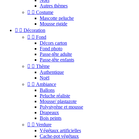
Noel
Autres thèmes


Costume
Mascotte peluche
Mousse rigide


Décoration


Fond
Décors carton
Fond photo
Passe-tête adulte
Passe-tête enfants


Thème
Authentique
Noël


Ambiance
Ballons
Peluche réaliste
Mousse/ plastazote
Polystyrène et mousse
Drapeaux
Bois peints


Verdure
Végétaux artificielles
Cache-pot végétaux