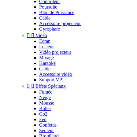
Contrôleur
Poursuite
Bloc de Puissance
Câble
Accessoire projecteur
Gyrophare


Vidéo
Ecran
Lecteur
Vidéo projecteur
Mixage
Karaoké
Câble
Accessoire vidéo
Support VP


Effets Spéciaux
Fumée
Neige
Mousse
Bulles
Co2
Feu
Confettis
Senteur
Brouillard