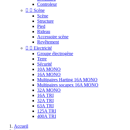
Controleur


Scène
Scène
Structure
Pied
Rideau
Accessoire scène
Revêtement


Electricité
Groupe électrogène
Terre
Sécurité
10A MONO
16A MONO
Multipaires Harting 16A MONO
Multipaires socapex 16A MONO
32A MONO
16A TRI
32A TRI
63A TRI
125A TRI
400A TRI
Accueil