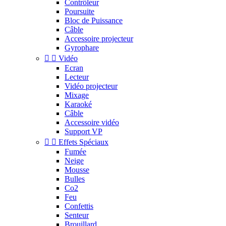
Contrôleur
Poursuite
Bloc de Puissance
Câble
Accessoire projecteur
Gyrophare


Vidéo
Ecran
Lecteur
Vidéo projecteur
Mixage
Karaoké
Câble
Accessoire vidéo
Support VP


Effets Spéciaux
Fumée
Neige
Mousse
Bulles
Co2
Feu
Confettis
Senteur
Brouillard