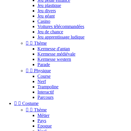
Jeu petite enfance
Jeu plastique
Jeu divers
Jeu géant
Casino
Voitures télécommandées
Jeu de chance
Jeu apprentissage ludique


Thème
Kermesse d'antan
Kermesse médiévale
Kermesse western
Parade


Physique
Course
Nerf
Trampoline
Interactif
Parcours


Costume


Thème
Métier
Pays
Epoque