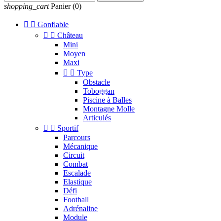
shopping_cart
Panier
(0)


Gonflable


Château
Mini
Moyen
Maxi


Type
Obstacle
Toboggan
Piscine à Balles
Montagne Molle
Articulés


Sportif
Parcours
Mécanique
Circuit
Combat
Escalade
Elastique
Défi
Football
Adrénaline
Module