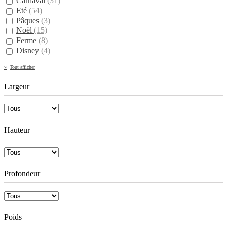
Carnaval
(31)
Eté
(54)
Pâques
(3)
Noël
(15)
Ferme
(8)
Disney
(4)
Tout afficher
Largeur
Hauteur
Profondeur
Poids