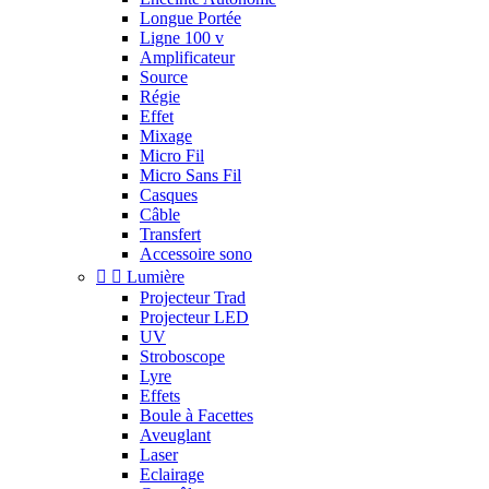
Longue Portée
Ligne 100 v
Amplificateur
Source
Régie
Effet
Mixage
Micro Fil
Micro Sans Fil
Casques
Câble
Transfert
Accessoire sono


Lumière
Projecteur Trad
Projecteur LED
UV
Stroboscope
Lyre
Effets
Boule à Facettes
Aveuglant
Laser
Eclairage