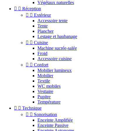
Végétaux naturelles


Réception


Extérieur
Accessoire tente
Tente
Plancher
Lestage et haubanage


Cuisine
Machine sucrée-salée
Froid
Accessoire cuisine


Confort
Mobilier lumineux
Mobilier
Textile
WC mobiles
Vestiaire
Pupitre
Température


Technique


Sonorisation
Enceinte Amplifiée
Enceinte Passive
Enceinte Autonome