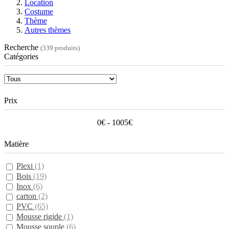
Location
Costume
Thème
Autres thèmes
Recherche
(339 produits)
Catégories
Prix
0€ - 1005€
Matière
Plexi
(1)
Bois
(19)
Inox
(6)
carton
(2)
PVC
(65)
Mousse rigide
(1)
Mousse souple
(6)