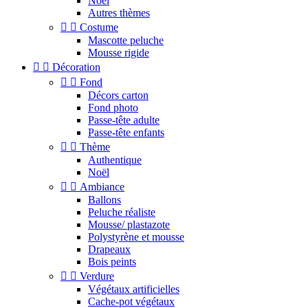
Noel
Autres thèmes


Costume
Mascotte peluche
Mousse rigide


Décoration


Fond
Décors carton
Fond photo
Passe-tête adulte
Passe-tête enfants


Thème
Authentique
Noël


Ambiance
Ballons
Peluche réaliste
Mousse/ plastazote
Polystyrène et mousse
Drapeaux
Bois peints


Verdure
Végétaux artificielles
Cache-pot végétaux