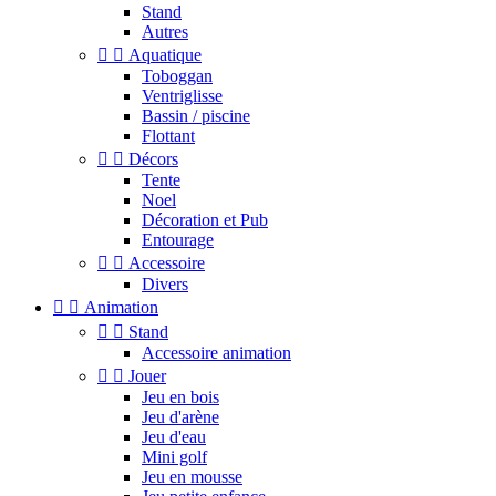
Stand
Autres


Aquatique
Toboggan
Ventriglisse
Bassin / piscine
Flottant


Décors
Tente
Noel
Décoration et Pub
Entourage


Accessoire
Divers


Animation


Stand
Accessoire animation


Jouer
Jeu en bois
Jeu d'arène
Jeu d'eau
Mini golf
Jeu en mousse