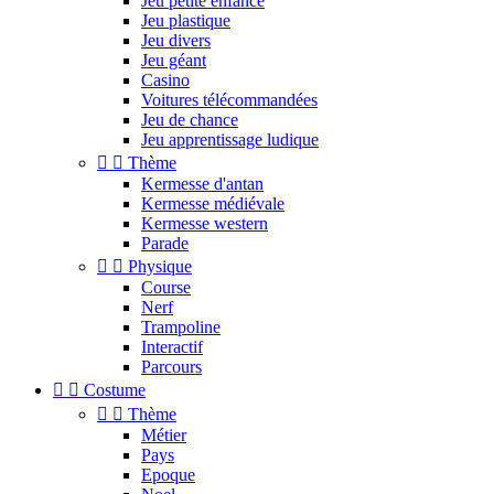
Jeu petite enfance
Jeu plastique
Jeu divers
Jeu géant
Casino
Voitures télécommandées
Jeu de chance
Jeu apprentissage ludique


Thème
Kermesse d'antan
Kermesse médiévale
Kermesse western
Parade


Physique
Course
Nerf
Trampoline
Interactif
Parcours


Costume


Thème
Métier
Pays
Epoque