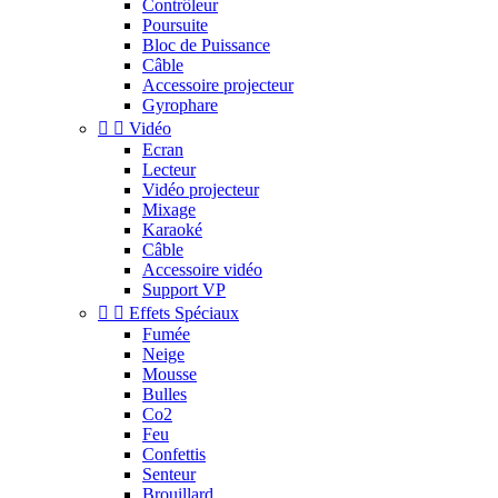
Contrôleur
Poursuite
Bloc de Puissance
Câble
Accessoire projecteur
Gyrophare


Vidéo
Ecran
Lecteur
Vidéo projecteur
Mixage
Karaoké
Câble
Accessoire vidéo
Support VP


Effets Spéciaux
Fumée
Neige
Mousse
Bulles
Co2
Feu
Confettis
Senteur
Brouillard