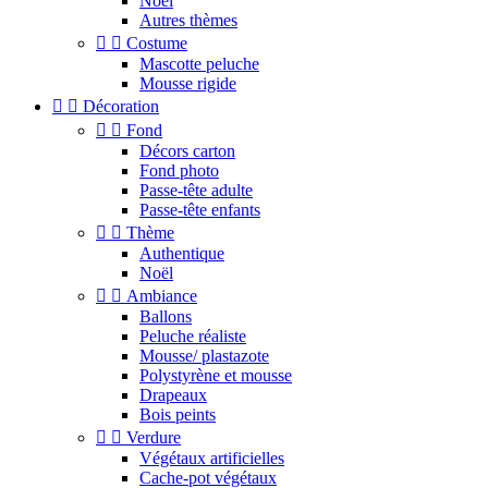
Noel
Autres thèmes


Costume
Mascotte peluche
Mousse rigide


Décoration


Fond
Décors carton
Fond photo
Passe-tête adulte
Passe-tête enfants


Thème
Authentique
Noël


Ambiance
Ballons
Peluche réaliste
Mousse/ plastazote
Polystyrène et mousse
Drapeaux
Bois peints


Verdure
Végétaux artificielles
Cache-pot végétaux