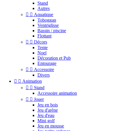
Stand
Autres


Aquatique
Toboggan
Ventriglisse
Bassin / piscine
Flottant


Décors
Tente
Noel
Décoration et Pub
Entourage


Accessoire
Divers


Animation


Stand
Accessoire animation


Jouer
Jeu en bois
Jeu d'arène
Jeu d'eau
Mini golf
Jeu en mousse