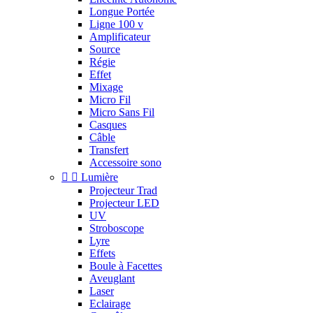
Longue Portée
Ligne 100 v
Amplificateur
Source
Régie
Effet
Mixage
Micro Fil
Micro Sans Fil
Casques
Câble
Transfert
Accessoire sono


Lumière
Projecteur Trad
Projecteur LED
UV
Stroboscope
Lyre
Effets
Boule à Facettes
Aveuglant
Laser
Eclairage