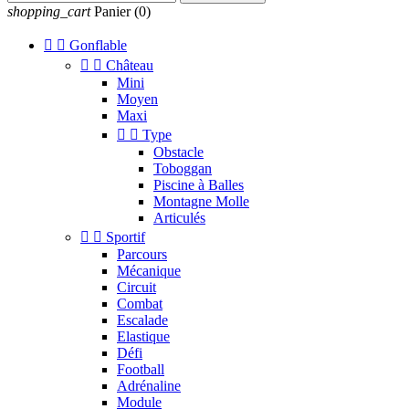
shopping_cart
Panier
(0)


Gonflable


Château
Mini
Moyen
Maxi


Type
Obstacle
Toboggan
Piscine à Balles
Montagne Molle
Articulés


Sportif
Parcours
Mécanique
Circuit
Combat
Escalade
Elastique
Défi
Football
Adrénaline
Module