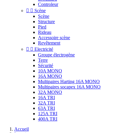
Controleur


Scène
Scène
Structure
Pied
Rideau
Accessoire scène
Revêtement


Electricité
Groupe électrogène
Terre
Sécurité
10A MONO
16A MONO
Multipaires Harting 16A MONO
Multipaires socapex 16A MONO
32A MONO
16A TRI
32A TRI
63A TRI
125A TRI
400A TRI
Accueil